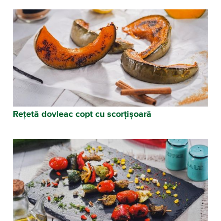
Rețetă dovleac copt cu scorțișoară