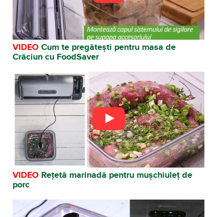
VIDEO
Cum te pregătești pentru masa de
Crăciun cu FoodSaver
VIDEO
Rețetă marinadă pentru mușchiuleț de
porc