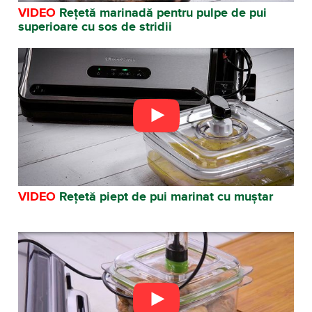
VIDEO
Rețetă marinadă pentru pulpe de pui
superioare cu sos de stridii
VIDEO
Rețetă piept de pui marinat cu muștar