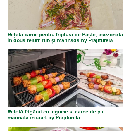
Rețetă carne pentru friptura de Paște, asezonată
în două feluri: rub și marinadă by Prăjiturela
Rețetă frigărui cu legume și carne de pui
marinată în iaurt by Prăjiturela