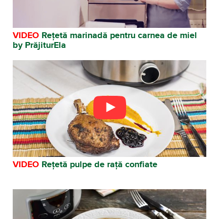
VIDEO
Rețetă marinadă pentru carnea de miel
by PrăjiturEla
VIDEO
Rețetă pulpe de rață confiate