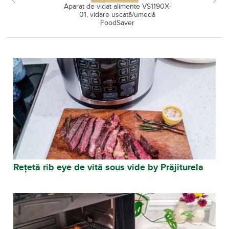
Aparat de vidat alimente VS1190X-
01, vidare uscată/umedă
FoodSaver
Retete pentru Aparat de vi
Rețetă rib eye de vită sous vide by Prăjiturela