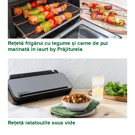
Rețetă frigărui cu legume și carne de pui
marinată în iaurt by Prăjiturela
Rețetă ratatouille sous vide