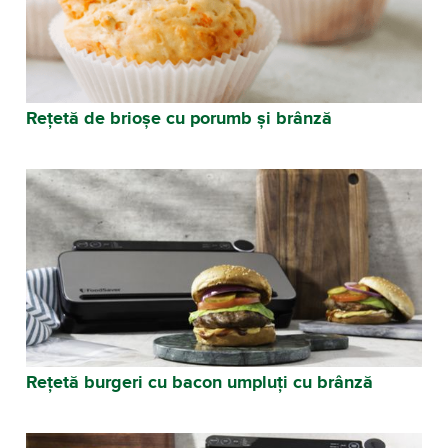
Rețetă de brioșe cu porumb și brânză
Rețetă burgeri cu bacon umpluți cu brânză