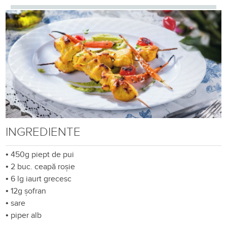
INGREDIENTE
•
450g piept de pui
•
2 buc. ceapă roșie
•
6 lg iaurt grecesc
•
12g șofran
•
sare
•
piper alb