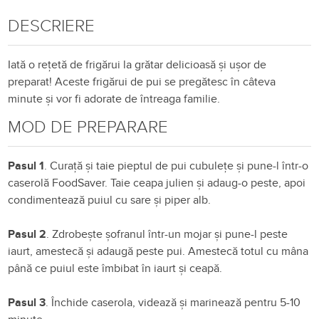
DESCRIERE
Iată o rețetă de frigărui la grătar delicioasă și ușor de
preparat! Aceste frigărui de pui se pregătesc în câteva
minute și vor fi adorate de întreaga familie.
MOD DE PREPARARE
Pasul 1
. Curață și taie pieptul de pui cubulețe și pune-l într-o
caserolă FoodSaver. Taie ceapa julien și adaug-o peste, apoi
condimentează puiul cu sare și piper alb.
Pasul 2
. Zdrobește șofranul într-un mojar și pune-l peste
iaurt, amestecă și adaugă peste pui. Amestecă totul cu mâna
până ce puiul este îmbibat în iaurt și ceapă.
Pasul 3
. Închide caserola, videază și marinează pentru 5-10