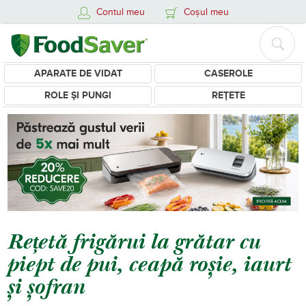
Contul meu
Coșul meu
APARATE DE VIDAT
CASEROLE
ROLE ȘI PUNGI
REȚETE
Rețetă frigărui la grătar cu
piept de pui, ceapă roșie, iaurt
și șofran