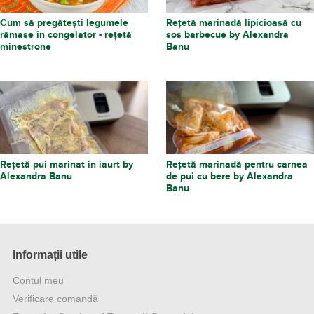
Cum să pregătești legumele
Rețetă marinadă lipicioasă cu
rămase în congelator - rețetă
sos barbecue by Alexandra
minestrone
Banu
Rețetă pui marinat in iaurt by
Rețetă marinadă pentru carnea
Alexandra Banu
de pui cu bere by Alexandra
Banu
Informații utile
Contul meu
Verificare comandă