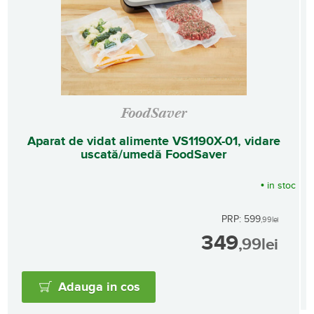
FoodSaver
Aparat de vidat alimente VS1190X-01, vidare
uscată/umedă FoodSaver
•
in stoc
PRP: 599
,99
lei
349
,99
lei
Adauga in cos