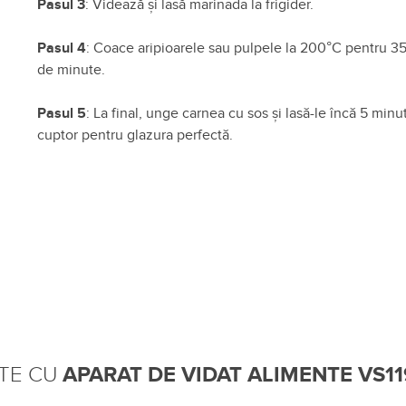
Pasul 3
: Videază și lasă marinada la frigider.
Pasul 4
: Coace aripioarele sau pulpele la 200°C pentru 3
de minute.
Pasul 5
: La final, unge carnea cu sos și lasă-le încă 5 minu
cuptor pentru glazura perfectă.
ATE CU
APARAT DE VIDAT ALIMENTE VS11