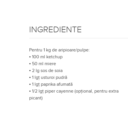
INGREDIENTE
Pentru 1 kg de aripioare/pulpe:
•
100 ml ketchup
•
50 ml miere
•
2 lg sos de soia
•
1 lgț usturoi pudră
•
1 lgț paprika afumată
•
1/2 lgț piper cayenne (opțional, pentru extra
picant)