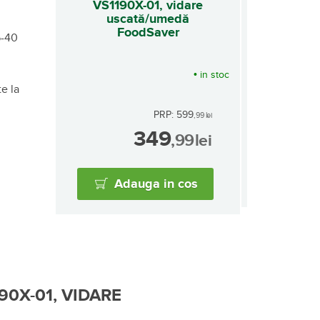
VS1190X-01, vidare
uscată/umedă
FoodSaver
5-40
•
in stoc
te la
PRP: 599
,99
lei
349
,99
lei
Adauga in cos
90X-01, VIDARE