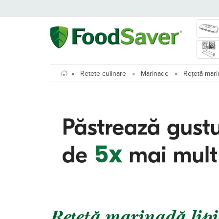
»
Retete culinare
»
Marinade
»
Rețetă mari
Rețetă marinadă lipi