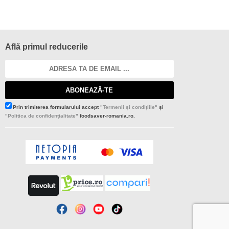
Află primul reducerile
ABONEAZĂ-TE
Prin trimiterea formularului accept
"Termenii și condițiile"
și
"Politica de confidențialitate"
foodsaver-romania.ro.