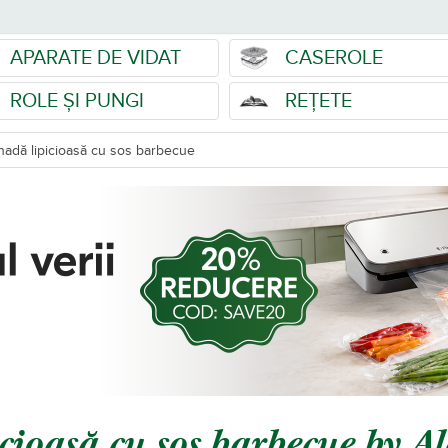
APARATE DE VIDAT
CASEROLE
ROLE ȘI PUNGI
REȚETE
nadă lipicioasă cu sos barbecue
cioasă cu sos barbecue by 