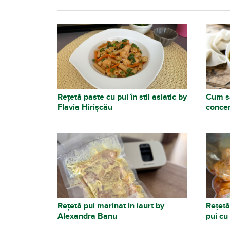
Rețetă paste cu pui în stil asiatic by
Cum să
Flavia Hirișcău
concen
Rețetă pui marinat in iaurt by
Rețetă
Alexandra Banu
pui cu