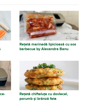
Rețetă marinadă lipicioasă cu sos
ă
barbecue by Alexandra Banu
ce-
Rețetă chifteluțe cu dovlecel,
porumb și brânză feta