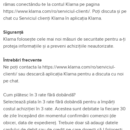
rămas conectându-te la contul Klarna pe pagina
https://www.klarna.com/ro/serviciul-clienti
/. Poți discuta și pe
chat cu Serviciul clienți Klarna în aplicația Klarna.
Siguranță
Klarna folosește cele mai noi măsuri de securitate pentru a-ți
proteja informațiile și a preveni achizițiile neautorizate.
Întrebări frecvente
Ne poți contacta la
https://www.klarna.com/ro/serviciul-
clienti
/ sau descarcă aplicația Klarna pentru a discuta cu noi
pe chat.
Cum plătesc în 3 rate fără dobândă?
Selectează plata în 3 rate fără dobândă pentru a împărți
costul achiziției în 3 rate. Acestea sunt debitate la fiecare 30
de zile începând din momentul confirmării comenzii (de
obicei, data de expediere). Trebuie doar să adaugi datele
cardului de debit sau de credit pe care dorești să-l folosești