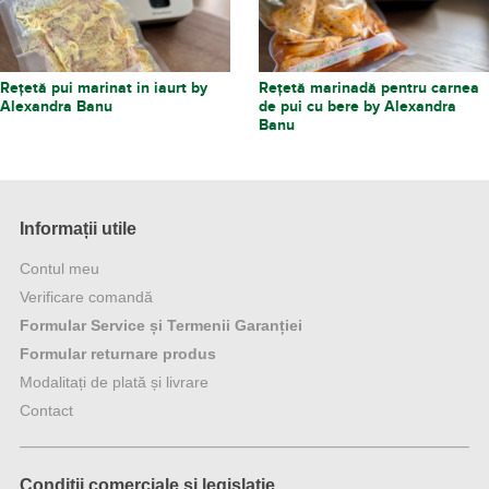
Rețetă pui marinat in iaurt by
Rețetă marinadă pentru carnea
Alexandra Banu
de pui cu bere by Alexandra
Banu
Informații utile
Contul meu
Verificare comandă
Formular Service și Termenii Garanției
Formular returnare produs
Modalitați de plată și livrare
Contact
Condiții comerciale și legislație