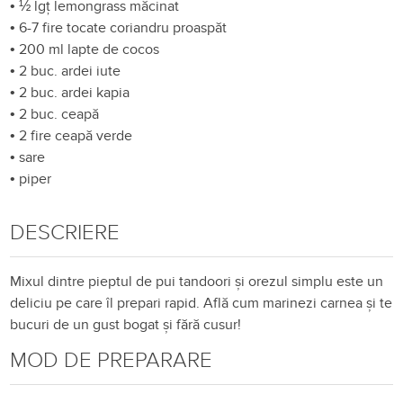
•
½ lgț lemongrass măcinat
•
6-7 fire tocate coriandru proaspăt
•
200 ml lapte de cocos
•
2 buc. ardei iute
•
2 buc. ardei kapia
•
2 buc. ceapă
•
2 fire ceapă verde
•
sare
•
piper
DESCRIERE
Mixul dintre pieptul de pui tandoori și orezul simplu este un
deliciu pe care îl prepari rapid. Află cum marinezi carnea și te
bucuri de un gust bogat și fără cusur!
MOD DE PREPARARE