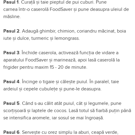
Pasul 1
. Curață
și
taie
pieptul de pui cuburi. Pune
carnea
într-o
caserolă
FoodSaver
și
pune
deasupra
uleiul de
măsline.
Pasul 2
. A
daugă
ghimbir, chimion, coriandru
măcinat
, boia
iute
și
dulce, turmeric
și
lemongrass.
Pasul 3
. Î
nchide
caserola
,
activează
funcția
de vidare a
aparatului
FoodSaver
și
marinează
, apoi
lasă
caserolă
la
frigider pentru maxim 15 - 20 de
minute.
Pasul 4
. Î
ncinge
o
tigaie
și
călește
puiul. În paralel, t
aie
ardeiul
și
cepele
cubulețe
și
pune-le
deasupra.
Pasul 5
. C
ând
s-au
călit
atât
puiul,
cât
și
legumele, pune
scorțișoară
și
laptele de
cocos. Lasă totul
să
fiarbă
puțin
până
se
intensifica
aromele, iar
sosul
se
mai
îngroașă.
Pasul 6
. S
ervește
cu orez simplu
la
aburi,
ceapă
verde,