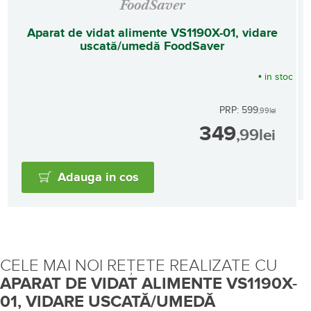
FoodSaver
Aparat de vidat alimente VS1190X-01, vidare
uscată/umedă FoodSaver
•
in stoc
PRP: 599
,99
lei
349
,99
lei
Adauga in cos
CELE MAI NOI REȚETE REALIZATE CU
APARAT DE VIDAT ALIMENTE VS1190X-
01, VIDARE USCATĂ/UMEDĂ