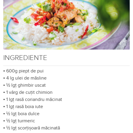
INGREDIENTE
•
600g piept de pui
•
4 lg ulei de măsline
•
½ lgț ghimbir uscat
•
1 vârg de cuțit chimion
•
1 lgț rasă coriandru măcinat
•
1 lgț rasă boia iute
•
½ lgț boia dulce
•
½ lgț turmeric
•
½ lgț scorțișoară măcinată