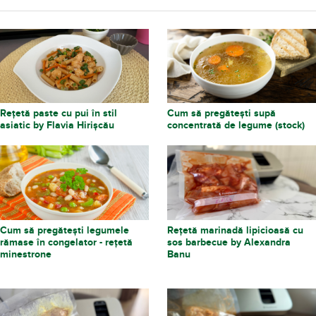
Rețetă paste cu pui în stil
Cum să pregătești supă
asiatic by Flavia Hirișcău
concentrată de legume (stock)
Cum să pregătești legumele
Rețetă marinadă lipicioasă cu
rămase în congelator - rețetă
sos barbecue by Alexandra
minestrone
Banu