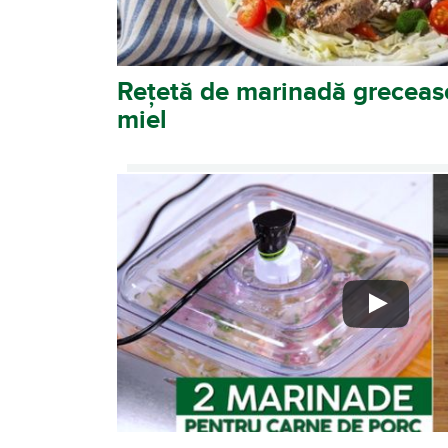
Rețetă de marinadă greceasc
miel