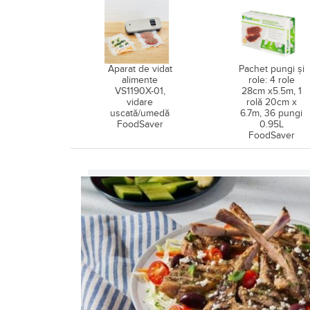
Aparat de vidat
Pachet pungi și
alimente
role: 4 role
VS1190X-01,
28cm x5.5m, 1
vidare
rolă 20cm x
uscată/umedă
6.7m, 36 pungi
FoodSaver
0.95L
FoodSaver
Retete pentru Set 3 caserole p