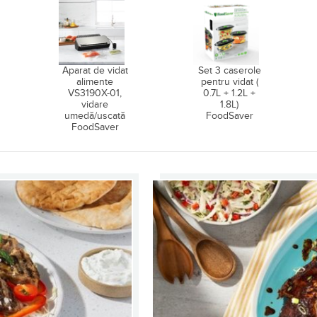
Aparat de vidat
Set 3 caserole
alimente
pentru vidat (
VS3190X-01,
0.7L + 1.2L +
vidare
1.8L)
umedă/uscată
FoodSaver
FoodSaver
entru vidat ( 0.7L + 1.2L + 1.