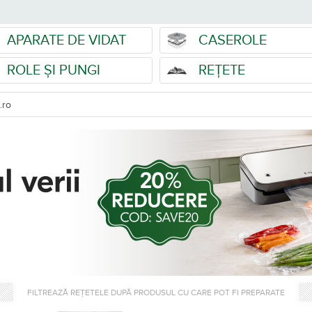
APARATE DE VIDAT
CASEROLE
ROLE ȘI PUNGI
REȚETE
.ro
FILTREAZĂ REȚETELE DUPĂ PRODUSUL CU CARE POT FI PREPARATE