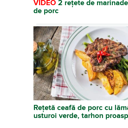
VIDEO
2 rețete de marinade
de porc
Rețetă ceafă de porc cu lăm
usturoi verde, tarhon proaspă