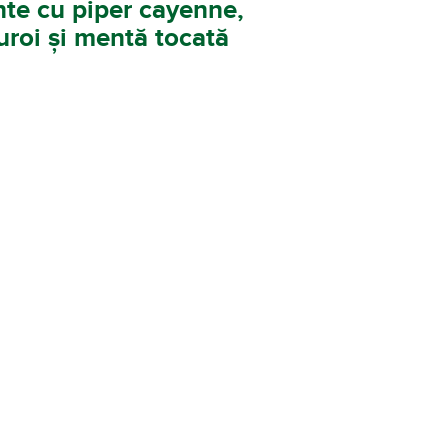
ante cu piper cayenne,
uroi și mentă tocată