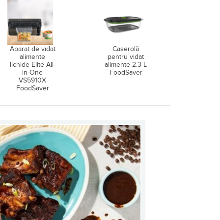
Aparat de vidat
Caserolă
alimente
pentru vidat
lichide Elite All-
alimente 2.3 L
in-One
FoodSaver
VS5910X
FoodSaver
8L)