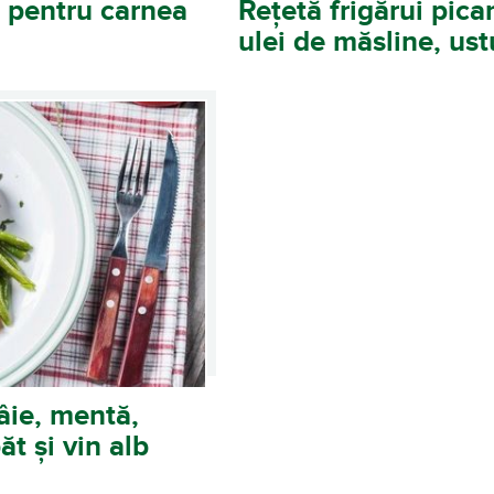
 pentru carnea
Rețetă frigărui pic
ulei de măsline, ust
âie, mentă,
t și vin alb