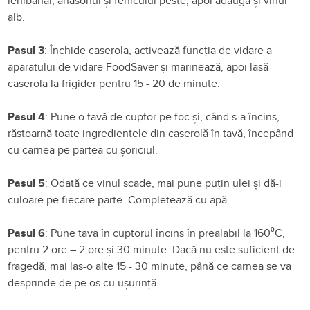
ienibahar, anasonul
și
feniculul
peste, apoi
adaugă
și
vinul
alb.
Pasul 3
: Î
nchide
caserola
,
activează
funcția
de vidare a
aparatului
de vidare FoodSaver
și
marinează
, apoi
las
ă
caserola
la
frigider pentru 15 - 20 de
minute.
Pasul 4
: Pune o
tavă
de cuptor pe foc
și,
când
s-a
încins,
răstoarnă
toate ingredientele
din
caserolă
în tavă, începând
cu
carnea
pe
partea
cu
șoriciul.
Pasul 5
: Odată ce vinul scade,
mai
pune
puți
n
ulei
și
dă
-i
culoare pe fiecare
parte. Completează cu apă.
Pasul 6
: Pune
tava
în
cuptorul
încins
în
prealabil
la
160⁰C,
pentru 2 ore – 2 ore
și
30
minute. Da
că
nu este suficient de
fragedă
,
mai
las
-o alte 15 - 30
minute
,
până
ce
carnea
se
va
desprinde de pe
os
cu
ușurință
.