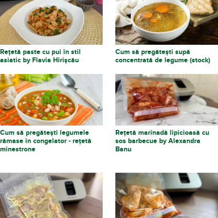
Rețetă paste cu pui în stil
Cum să pregătești supă
asiatic by Flavia Hirișcău
concentrată de legume (stock)
Cum să pregătești legumele
Rețetă marinadă lipicioasă cu
rămase în congelator - rețetă
sos barbecue by Alexandra
minestrone
Banu