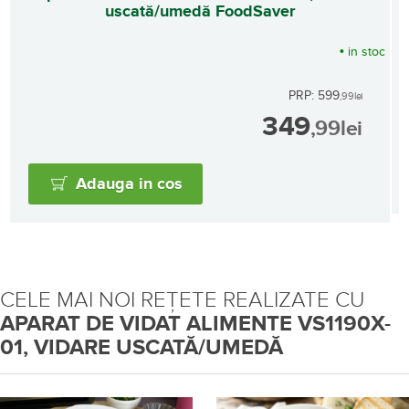
uscată/umedă FoodSaver
•
in stoc
PRP: 599
,99
lei
349
,99
lei
Adauga in cos
CELE MAI NOI REȚETE REALIZATE CU
APARAT DE VIDAT ALIMENTE VS1190X-
01, VIDARE USCATĂ/UMEDĂ