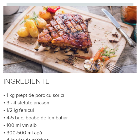
INGREDIENTE
•
1 kg piept de porc cu șorici
•
3 - 4 steluțe anason
•
1/2 lg fenicul
•
4-5 buc. boabe de ienibahar
•
100 ml vin alb
•
300-500 ml apă