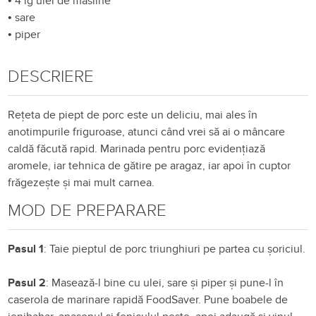
•
4 lg ulei de măsline
•
sare
•
piper
DESCRIERE
Rețeta de piept de porc este un deliciu, mai ales în
anotimpurile friguroase, atunci când vrei să ai o mâncare
caldă făcută rapid. Marinada pentru porc evidențiază
aromele, iar tehnica de gătire pe aragaz, iar apoi în cuptor
frăgezește și mai mult carnea.
MOD DE PREPARARE
Pasul 1
: Taie
pieptul de porc triunghiuri pe
partea
cu
șoriciul.
Pasul 2
: M
asează
-l bine cu ulei,
sare
și
piper
și
pune-l
în
caserola
de marinare
rapidă
FoodSaver. Pune boabele de