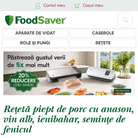
Contul meu
Coșul meu
APARATE DE VIDAT
CASEROLE
ROLE ȘI PUNGI
REȚETE
Rețetă piept de porc cu anason,
vin alb, ienibahar, semințe de
fenicul