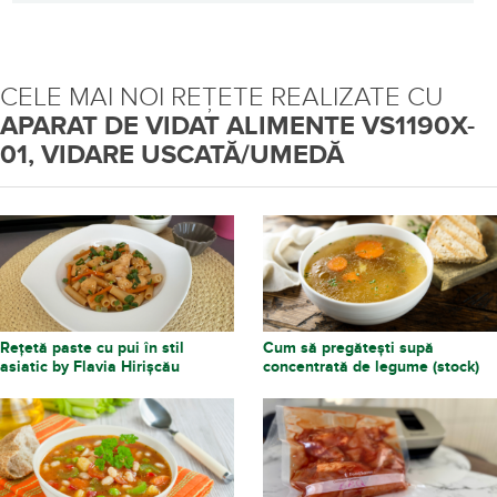
CELE MAI NOI REȚETE REALIZATE CU
APARAT DE VIDAT ALIMENTE VS1190X-
01, VIDARE USCATĂ/UMEDĂ
Rețetă paste cu pui în stil
Cum să pregătești supă
asiatic by Flavia Hirișcău
concentrată de legume (stock)