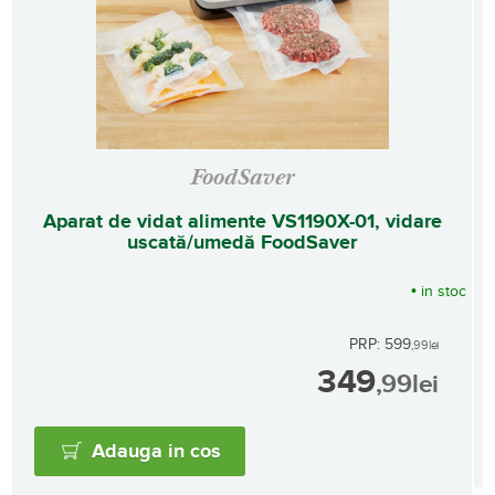
FoodSaver
Aparat de vidat alimente VS1190X-01, vidare
uscată/umedă FoodSaver
•
in stoc
PRP: 599
,99
lei
349
,99
lei
Adauga in cos