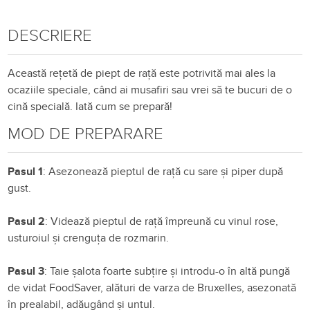
DESCRIERE
Această rețetă de piept de rață este potrivită mai ales la
ocaziile speciale, când ai musafiri sau vrei să te bucuri de o
cină specială. Iată cum se prepară!
MOD DE PREPARARE
Pasul 1
: Asezonează pieptul de
rață
cu
sare
și
piper
după
gust.
Pasul 2
: Videază pieptul de
rață
împreună
cu
vinul
rose,
usturoiul
și
crenguța
de rozmarin.
Pasul 3
: Taie
șalota
foarte
subțire
și
introdu
-o
în
altă
pungă
de vidat FoodSaver,
alături
de
varza
de Bruxelles,
asezonată
în
prealabil, adăugând și untul.