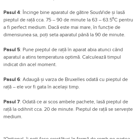
Pasul 4
: Încinge bine
aparatul
de
gătire
SousVide
și
lasă
pieptul de
rață
cca
. 75 – 90 de
minute
la
63 – 63.5⁰C pentru
a
fi
perfect medium. D
acă
este
mai
mare
,
în
funcție
de
dimensiunea
sa
, poți seta aparatul
până
la 90 de minute.
Pasul 5
: Pune pieptul de rață în aparat abia atunci când
aparatul a atins
temperatura
optimă. Calculează
timpul
indicat
din
acel moment.
Pasul 6
: Adaugă și
varza
de Bruxelles
odată
cu pieptul de
rață
– ele vor
fi
gata
în
același
timp.
Pasul 7
: Odată ce ai scos ambele pachete, lasă pieptul de
rață
l
a
odihnit
cca
. 20 de
minute. P
ieptul de
rață
se
servește
medium.
*
Opțional,
îi
poți
face
crestături
în
formă
de romb pe
partea