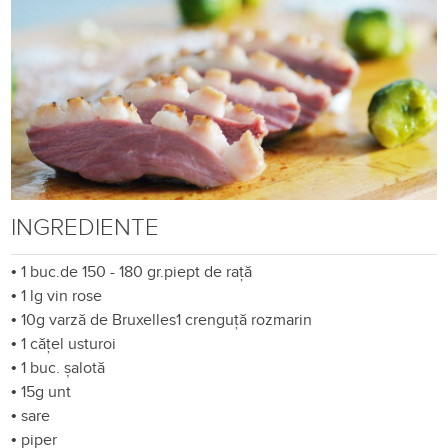
INGREDIENTE
•
1 buc.de 150 - 180 gr.piept de rață
•
1 lg vin rose
•
10g varză de Bruxelles1 crenguță rozmarin
•
1 cățel usturoi
•
1 buc. șalotă
•
15g unt
•
sare
•
piper