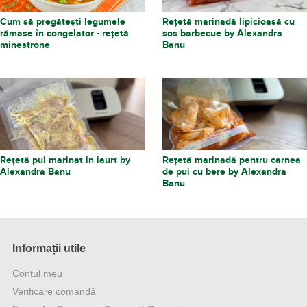
Cum să pregătești legumele
Rețetă marinadă lipicioasă cu
rămase în congelator - rețetă
sos barbecue by Alexandra
minestrone
Banu
Rețetă pui marinat in iaurt by
Rețetă marinadă pentru carnea
Alexandra Banu
de pui cu bere by Alexandra
Banu
Informații utile
Contul meu
Verificare comandă