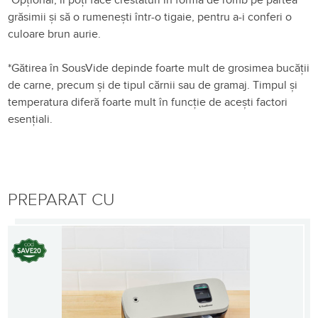
grăsimii
și
să
o rumenești
într
-o
tigaie,
pentru a-i conferi o
culoare brun aurie.
*
Gătirea
în
SousVide
depinde
foarte
mult
de grosimea
bucății
de
carne
, precum
și
de tipul
cărnii
sau
de gramaj. Timpul
și
temperatura
diferă
foarte mult
în
funcție
de
acești
factori
esențiali
.
PREPARAT CU