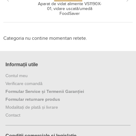
Aparat de vidat alimente VS1190X-
01, vidare uscată/umedă
FoodSaver
Retete pentru Pachet vidare 
Categoria nu contine momentan retete.
Informații utile
Contul meu
Verificare comandă
Formular Service și Termenii Garanției
Formular returnare produs
Modalitați de plată și livrare
Contact
Condiții comerciale și legislație