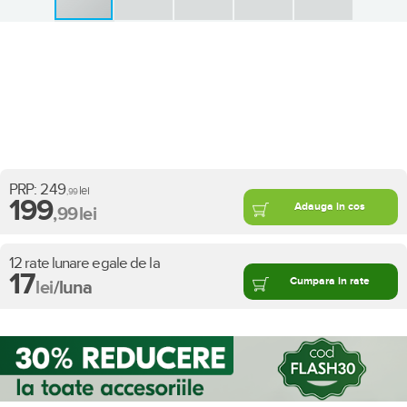
PRP:
249
lei
,99
199
Adauga in cos
,99
lei
12 rate lunare egale de la
17
Cumpara in rate
lei
/luna