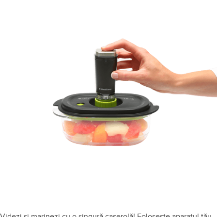
Videzi și marinezi cu o singură caserolă! Folosește aparatul tău