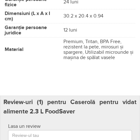
24 luni
fizice
Dimensiuni (L x A x I
30.2 x 20.4 x 0.94
cm)
Garanție persoane
12 luni
juridice
Premium, Tritan, BPA Free,
rezistent la pete, mirosuri și
Material
spargere, Utilizabil microunde și
mașina de spălat vasele
Review-uri (
1
) pentru Caserolă pentru vidat
alimente 2.3 L FoodSaver
Lasa un review