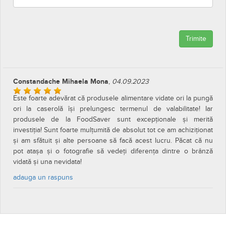
Trimite
Constandache Mihaela Mona
,
04.09.2023
Este foarte adevărat că produsele alimentare vidate ori la pungă
ori la caserolă își prelungesc termenul de valabilitate! Iar
produsele de la FoodSaver sunt excepționale și merită
investiția! Sunt foarte mulțumită de absolut tot ce am achiziționat
și am sfătuit și alte persoane să facă acest lucru. Păcat că nu
pot atașa și o fotografie să vedeți diferența dintre o brânză
vidată și una nevidata!
adauga un raspuns