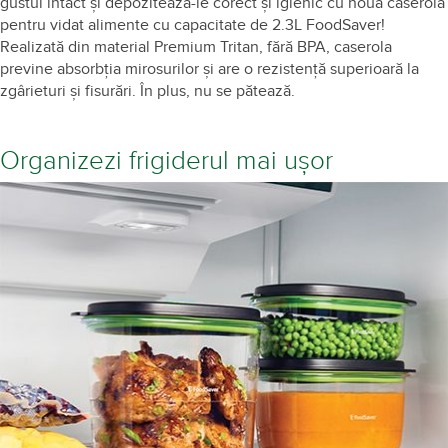
gustul intact și depozitează-le corect și igienic cu noua caserolă
pentru vidat alimente cu capacitate de 2.3L FoodSaver!
Realizată din material Premium Tritan, fără BPA, caserola
previne absorbția mirosurilor și are o rezistență superioară la
zgârieturi și fisurări. În plus, nu se pătează.
Organizezi frigiderul mai ușor