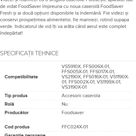
de vidat FoodSaver împreuna cu noua caserolă FoodSaver
Fresh și ai două opțiuni disponibile la îndemână. Fie videzi și
conservi prospețimea alimentelor, fie marinezi, rotind supapa
verde. Indicatorul de vid îți va arăta când aerul este complet
îndepărtat!
SPECIFICAȚII TEHNICE
VS5910X, FFS006X-01,
FFS005X-01, FFS017X-01,
Compatibilitate
VS2190X, FFS016X-01, VS1190X-
01, FFS002X-01, VS1199X-01,
VS3190X-01
Tip produs
Accesorii caserola
Rolă
Nu
Producător
Foodsaver
Cod produs
FFC024X-01
Garanție persoane