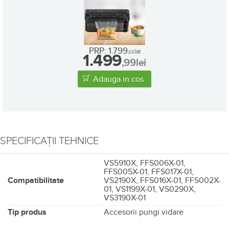
•
in stoc
PRP: 1.799
lei
,99
1.499
,99
lei
Adauga in cos
SPECIFICAȚII TEHNICE
VS5910X, FFS006X-01,
FFS005X-01, FFS017X-01,
Compatibilitate
VS2190X, FFS016X-01, FFS002X-
01, VS1199X-01, VS0290X,
VS3190X-01
Tip produs
Accesorii pungi vidare