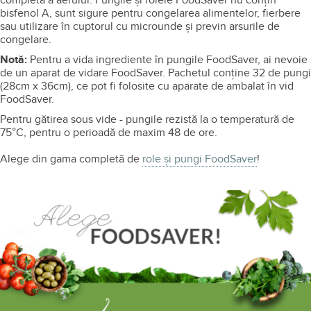
completă a aerului. Pungile şi rolele FoodSaver nu conţin
bisfenol A, sunt sigure pentru congelarea alimentelor, fierbere
sau utilizare în cuptorul cu microunde şi previn arsurile de
congelare.
Notă:
Pentru a vida ingrediente în pungile FoodSaver, ai nevoie
de un aparat de vidare FoodSaver. Pachetul conţine 32 de pungi
(28cm x 36cm), ce pot fi folosite cu aparate de ambalat în vid
FoodSaver.
Pentru gătirea sous vide - pungile rezistă la o temperatură de
75°C, pentru o perioadă de maxim 48 de ore.
Alege din gama completă de
role și pungi FoodSaver
!