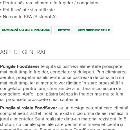
• Pentru păstrare alimente în frigider / congelator
• Pot fi spălate și reutilizate
• Nu conţin BPA (Bisfenol A)
COMPARĂ CU ALTE PRODUSE
REȚETE
VEZI SPECIFICATIILE
ASPECT GENERAL
Pungile FoodSaver
te ajută să păstrezi alimentele proaspete
mai mult timp în frigider, congelator şi dulapuri. Prin eliminarea
aerului, prospeţimea alimentelor se păstrează de până la 5 ori
mai mult timp, iar alimentele vor rămâne în stare proaspătă în
congelator pentru luni, chiar ani de zile - fără nicio arsură de
congelare. Astfel, poţi păstra brânza în frigider mai multe luni,
iar produsele proaspete chiar săptămâni.
Pungile şi rolele FoodSaver
au un design patentat care elimină
complet aerul, astfel încât nu există nicio urmă de aer rămasă în
jurul alimentelor. Sunt realizate dintr-un material rezistent, în 5
straturi, cu canale speciale care permit eliminarea eficientă şi