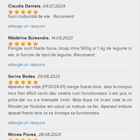
Claudia Daniela
,
04.07.2024
Sunt mulțumită de ele . Recomand
adauga un raspuns
Mădălina Buleandra
,
14.09.2023
Pungile sunt foarte bune, incap intre 500g si 1 kg de legume in
ele, in functie de tipul de legume. Recomand.
adauga un raspuns
Sorina Bodea
,
29.08.2023
Aparatul de vidat (FF002X-01) merge foarte bine, desi la inceput
mi-a fost dificil sa-mi dau seama cum functioneaza. L-am pus in
priza dar nu s-a intamplat nimic. Abia dupa ce m-am uitat la un
filmulet pe Youtube am vazut ce trebuie sa fac. Aparatul trebuie
apasat foarte tare ca sa inceapa sa functioneze
adauga un raspuns
Mircea Florea
,
28.08.2023