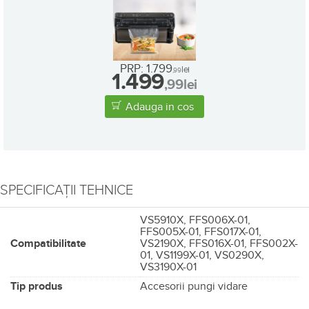
•
in stoc
PRP: 1.799
lei
,99
1.499
,99
lei
Adauga in cos
SPECIFICAȚII TEHNICE
VS5910X, FFS006X-01,
FFS005X-01, FFS017X-01,
Compatibilitate
VS2190X, FFS016X-01, FFS002X-
01, VS1199X-01, VS0290X,
VS3190X-01
Tip produs
Accesorii pungi vidare