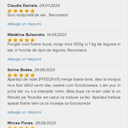
Claudia Daniela
,
04.07.2024
Sunt mulțumită de ele . Recomand
adauga un raspuns
Mădălina Buleandra
,
14.09.2023
Pungile sunt foarte bune, incap intre 500g si 1 kg de legume in
ele, in functie de tipul de legume. Recomand.
adauga un raspuns
Sorina Bodea
,
29.08.2023
Aparatul de vidat (FF002X-01) merge foarte bine, desi la inceput
mi-a fost dificil sa-mi dau seama cum functioneaza. L-am pus in
priza dar nu s-a intamplat nimic. Abia dupa ce m-am uitat la un
filmulet pe Youtube am vazut ce trebuie sa fac. Aparatul trebuie
apasat foarte tare ca sa inceapa sa functioneze
adauga un raspuns
Mircea Florea
,
28.08.2023