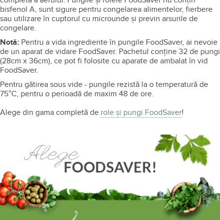
completă a aerului. Pungile şi rolele FoodSaver nu conţin
bisfenol A, sunt sigure pentru congelarea alimentelor, fierbere
sau utilizare în cuptorul cu microunde şi previn arsurile de
congelare.
Notă:
Pentru a vida ingrediente în pungile FoodSaver, ai nevoie
de un aparat de vidare FoodSaver. Pachetul conţine 32 de pungi
(28cm x 36cm), ce pot fi folosite cu aparate de ambalat în vid
FoodSaver.
Pentru gătirea sous vide - pungile rezistă la o temperatură de
75°C, pentru o perioadă de maxim 48 de ore.
Alege din gama completă de
role și pungi FoodSaver
!