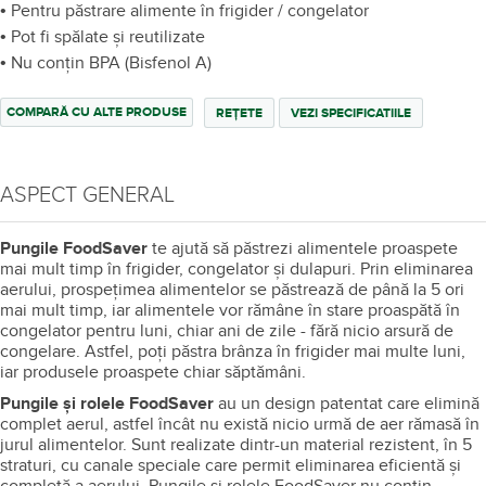
• Pentru păstrare alimente în frigider / congelator
• Pot fi spălate și reutilizate
• Nu conţin BPA (Bisfenol A)
COMPARĂ CU ALTE PRODUSE
REȚETE
VEZI SPECIFICATIILE
ASPECT GENERAL
Pungile FoodSaver
te ajută să păstrezi alimentele proaspete
mai mult timp în frigider, congelator şi dulapuri. Prin eliminarea
aerului, prospeţimea alimentelor se păstrează de până la 5 ori
mai mult timp, iar alimentele vor rămâne în stare proaspătă în
congelator pentru luni, chiar ani de zile - fără nicio arsură de
congelare. Astfel, poţi păstra brânza în frigider mai multe luni,
iar produsele proaspete chiar săptămâni.
Pungile şi rolele FoodSaver
au un design patentat care elimină
complet aerul, astfel încât nu există nicio urmă de aer rămasă în
jurul alimentelor. Sunt realizate dintr-un material rezistent, în 5
straturi, cu canale speciale care permit eliminarea eficientă şi