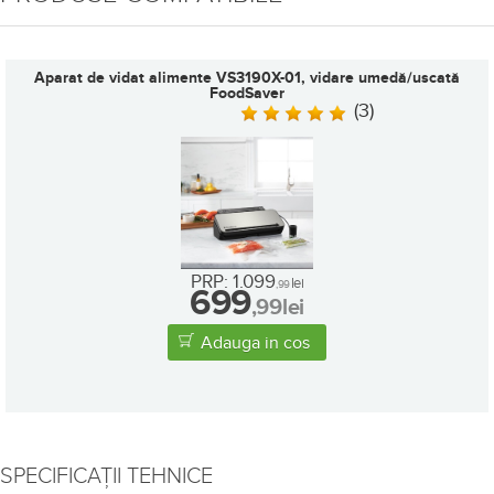
Aparat de vidat alimente VS3190X-01, vidare umedă/uscată
FoodSaver
(3)
•
in stoc
PRP: 1.099
lei
,99
699
,99
lei
Adauga in cos
SPECIFICAȚII TEHNICE