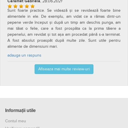
Caramet Gabriela
,
28.06.2021
Sunt foarte practice. Se videază și se revidează foarte bine
alimentele in ele. De exemplu, am vidat ce a rămas dintr-un
pepene verde început și după un timp am deschis punga, am
mai tăiat o felie, care a fost prospăta ca la prima tăiere a
pepenelui, am revidat și tot așa am procedat până s-a terminat.
A fost absolut proaspăt după multe zile. Sunt utile pentru
alimente de dimensiuni mari.
adauga un raspuns
Afiseaza mai multe review-uri
Informații utile
Contul meu