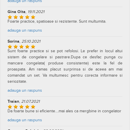
adauga un raspuns
Gina Oita
,
19.11.2021
Foarte practice, spatioase si rezistente. Sunt multumita.
adauga un raspuns
Sorina
,
25.10.2021
Sunt foarte practice si se pot refolosi. Le prefer in locul altui
sistem de congelare si pastrare.Dupa ce desfac punga cu
mancare congelata( produse consistente) este la fel de
proaspata. Am ramas placut surprinsa si de aceea am mai
comandat un set. Va multumesc pentru corecta informare si
seriozitate.
adauga un raspuns
Traian
,
21.07.2021
Da foarte bune si eficiente....mai ales ca mergbine in congelator
adauga un raspuns