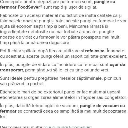
Concepute pentru depozitare pe termen scurt,
pungile cu
fermoar FoodSaver®
sunt rapid și ușor de sigilat.
Fabricate din același material multistrat de înaltă calitate ca și
faimoasele noastre pungi și role, aceste pungi cu fermoar te vor
ajuta să economisești timp și bani. Mâncarea rămasă și
ingredientele nefolosite nu mai trebuie aruncate: pungile
noastre de vidat cu fermoar le vor păstra proaspete mai mult
timp până la următoarea degustare.
Pot fi chiar spălate după fiecare utilizare și
refolosite
. Înarmate
cu acest atu, aceste pungi oferă un raport calitate-preț excelent.
În plus, pungile de vidare cu închidere cu fermoar sunt
ușor de
transportat
, permițându-ți să le iei cu tine oriunde vrei.
Sunt ideale pentru pregătirea meselor săptămânale, picnicuri
sau prânzuri la pachet.
Etichetele mari de pe exteriorul pungilor fac mult mai ușoară
etichetarea și organizarea alimentelor în frigider sau congelator.
În plus, datorită tehnologiei de vacuum,
pungile de vacuum cu
fermoar
se contractă ceea ce simplifică și mai mult depozitarea
lor.
Descoperă mai multe
role și pungi FoodSaver
!