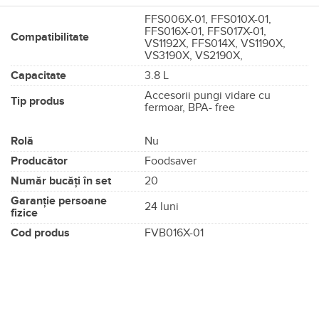
FFS006X-01, FFS010X-01,
FFS016X-01, FFS017X-01,
Compatibilitate
VS1192X, FFS014X, VS1190X,
VS3190X, VS2190X,
Capacitate
3.8 L
Accesorii pungi vidare cu
Tip produs
fermoar, BPA- free
Rolă
Nu
Producător
Foodsaver
Număr bucăți în set
20
Garanție persoane
24 luni
fizice
Cod produs
FVB016X-01