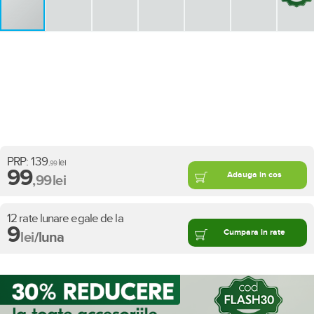
PRP:
139
lei
,99
99
Adauga in cos
,99
lei
12 rate lunare egale de la
9
Cumpara in rate
lei
/luna