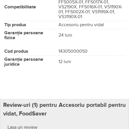
FFS005X-01, FFS017X-01,
Compatibilitate
VS2190X, FFS016X-01, VS1190X-
01, FFS002X-01, VS1199X-01,
VS3190X-01
Tip produs
Accesoriu pentru vidat
Garanție persoane
24 luni
fizice
Cod produs
14305000050
Garanție persoane
12 luni
juridice
Review-uri (
1
) pentru Accesoriu portabil pentru
vidat, FoodSaver
Lasa un review