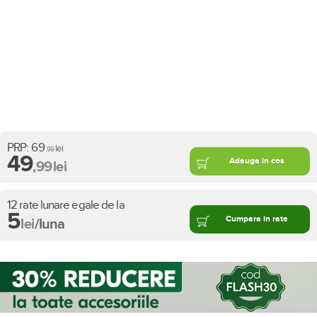
PRP:
69
lei
,99
49
Adauga in cos
,99
lei
12 rate lunare egale de la
5
Cumpara in rate
lei
/luna