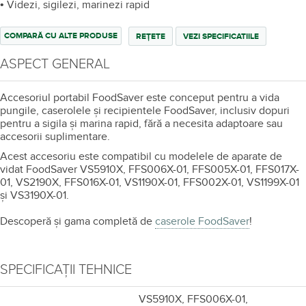
• Videzi, sigilezi, marinezi rapid
COMPARĂ CU ALTE PRODUSE
REȚETE
VEZI SPECIFICATIILE
ASPECT GENERAL
Accesoriul portabil FoodSaver este conceput pentru a vida
pungile, caserolele și recipientele FoodSaver, inclusiv dopuri
pentru a sigila și marina rapid, fără a necesita adaptoare sau
accesorii suplimentare.
Acest accesoriu este compatibil cu modelele de aparate de
vidat FoodSaver VS5910X, FFS006X-01, FFS005X-01, FFS017X-
01, VS2190X, FFS016X-01, VS1190X-01, FFS002X-01, VS1199X-01
și VS3190X-01.
Descoperă și gama completă de
caserole FoodSaver
!
SPECIFICAȚII TEHNICE
VS5910X, FFS006X-01,