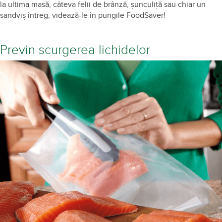
la ultima masă, câteva felii de brânză, șunculiță sau chiar un
sandviș întreg, videază-le în pungile FoodSaver!
Previn scurgerea lichidelor