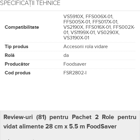
SPECIFICAȚII TEHNICE
VS5910X, FFS006X-01,
FFS005X-01, FFS017X-01,
Compatibilitate
VS2190X, FFS016X-01, FFS002X-
01, VS1199X-01, VS0290X,
VS3190X-01
Tip produs
Accesorii rola vidare
Rolă
da
Producător
Foodsaver
Cod produs
FSR2802-I
Review-uri (
81
) pentru Pachet 2 Role pentru
vidat alimente 28 cm x 5.5 m FoodSaver