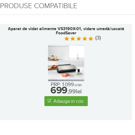
PRODUSE COMPATIBILE
Aparat de vidat alimente VS2190X, vidare uscată/umedă
FoodSaver
(9)
•
in stoc
PRP: 999
lei
,99
549
,99
lei
Adauga in cos