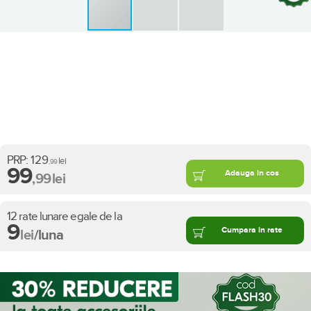
PRP:
129
lei
,99
99
Adauga in cos
,99
lei
12 rate lunare egale de la
9
Cumpara in rate
lei
/luna