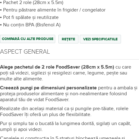
• Pachet 2 role (28cm x 5.5m)
• Pentru păstrare alimente în frigider / congelator
• Pot fi spălate și reutilizate
• Nu conţin BPA (Bisfenol A)
COMPARĂ CU ALTE PRODUSE
REȚETE
VEZI SPECIFICATIILE
ASPECT GENERAL
Alege pachetul de 2 role FoodSaver (28cm x 5.5m)
cu care
poţi să videzi, sigilezi şi resigilezi carne, legume, peşte sau
multe alte alimente.
Creează pungi pe dimensiuni personalizate
pentru a ambala și
proteja produselor alimentare și non-nealimentare folosind
aparatul tău de vidat FoodSaver.
Realizate din același material ca și pungile pre-tăiate, rolele
FoodSaver îți oferă un plus de flexibilitate.
Pur și simplu tai o bucată la lungimea dorită, sigilați un capăt,
umpli și apoi videzi.
Canalele și construcția în 5 straturi blochează umezeala și