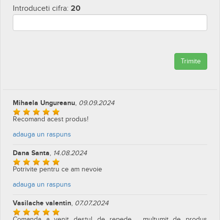
Introduceti cifra:
20
Trimite
Mihaela Ungureanu
,
09.09.2024
Recomand acest produs!
adauga un raspuns
Dana Santa
,
14.08.2024
Potrivite pentru ce am nevoie
adauga un raspuns
Vasilache valentin
,
07.07.2024
Comanda a venit destul de repede , mulțumit de produs