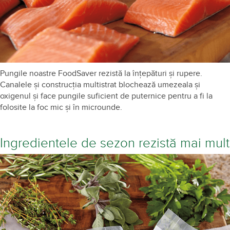
Pungile noastre FoodSaver rezistă la înțepături și rupere.
Canalele și construcția multistrat blochează umezeala și
oxigenul și face pungile suficient de puternice pentru a fi la
folosite la foc mic și în microunde.
Ingredientele de sezon rezistă mai mult