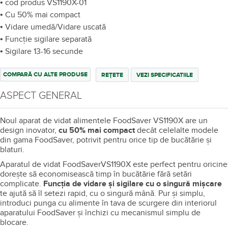
cu ING Credit Card de la ING Romania
12 rate lunare egale
cu Bonus Card de la Garanti BBVA
Rate 100% Online
cu TBI Bank
Livrare în 1-3 zile lucrătoare
Prețul include TVA 21%
Prețul NU include Transport 14,99 lei
Prețul NU include DEEE - 3,63 lei
Importator Oficial, produse 100% originale
• cod produs VS1190X-01
• Cu 50% mai compact
• Vidare umedă/Vidare uscată
• Funcție sigilare separată
• Sigilare 13-16 secunde
COMPARĂ CU ALTE PRODUSE
REȚETE
VEZI SPECIFICATIILE