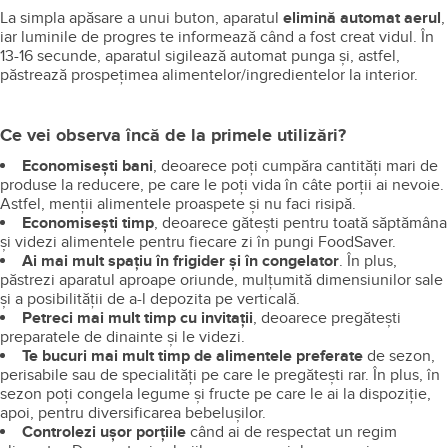
ASPECT GENERAL
Noul aparat de vidat alimentele FoodSaver VS1190X are un
design inovator,
cu 50% mai compact
decât celelalte modele
din gama FoodSaver, potrivit pentru orice tip de bucătărie și
blaturi.
Aparatul de vidat FoodSaverVS1190X este perfect pentru oricine
dorește să economisească timp în bucătărie fără setări
complicate.
Funcția de vidare și sigilare cu o singură mișcare
te ajută să îl setezi rapid, cu o singură mână. Pur și simplu,
introduci punga cu alimente în tava de scurgere din interiorul
aparatului FoodSaver și închizi cu mecanismul simplu de
blocare.
La simpla apăsare a unui buton, aparatul
elimină automat aerul
,
iar luminile de progres te informează când a fost creat vidul. În
13-16 secunde, aparatul sigilează automat punga și, astfel,
păstrează prospețimea alimentelor/ingredientelor la interior.
Ce vei observa încă de la primele utilizări?