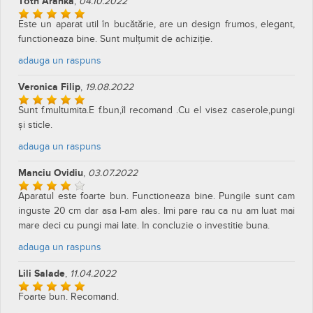
Foarte bun! Recomand pentru bucatarii mici!
adauga un raspuns
GEORGE POPA
,
31.08.2023
Foarte bun. Recomand.
adauga un raspuns
Ion Viorel
,
20.02.2023
Aparatul funcționează bine și e sigur in utilizare. Recomand.
adauga un raspuns
Tóth Aranka
,
04.10.2022
Este un aparat util în bucătărie, are un design frumos, elegant,
functioneaza bine. Sunt mulțumit de achiziție.
adauga un raspuns
Veronica Filip
,
19.08.2022