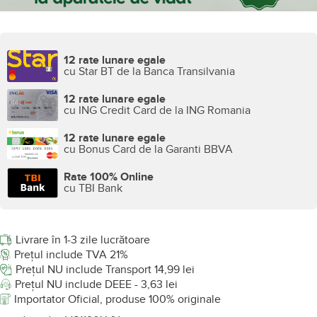
PRP:
599
lei
,99
349
Adauga in cos
,99
lei
12 rate lunare egale de la
30
Cumpara in rate
lei
/luna
12 rate lunare egale
cu Star BT de la Banca Transilvania
12 rate lunare egale