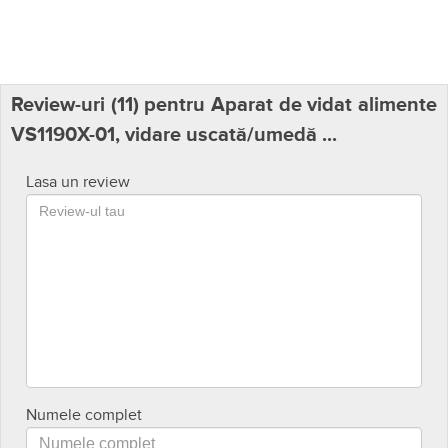
Dimensiuni (L x l x h)
31 x 14.5 x 11 cm
1 rolă 20cm x 6.7m, 5 pungi de
Accesorii incluse
0.94L, furtun vidare
Alte funcții
Durată sigilare variabilă
Presiune la vidare (bari)
0.5
Durată vidare
Variabilă
Greutate
1,4 kg
Garanție persoane
12 luni
juridice
Consum
90W
Review-uri (
11
) pentru Aparat de vidat alimente
VS1190X-01, vidare uscată/umedă ...