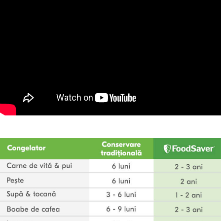
pentru a vida pungile cu fermoar și recipientele/caserolele și
păstra alimentele refrigerate și articolele din dulap proaspete și
delicioase.
Tava de picurare detașabilă protejează aparatul de umezeală,
mai ales când videzi pește sau fructe. Odată utilizată, se
detașează ușor și o poți curăța cu apă și săpun.
Cu aparatul VS1190X-01,
cel mai compact din gama FoodSaver
,
păstrezi aromele, culorile și prospețimea, fără să faci
compromisuri. În plus ai o soluție potrivită
inclusiv pentru
spațiile și blaturile mici
. Transformă modul în care îți organizezi
alimentele!
Descoperă întreaga gamă de
aparate de vidat
!