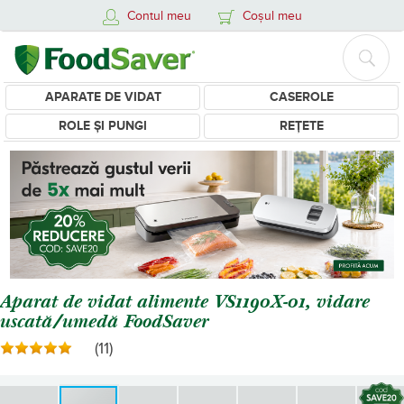
Contul meu
Coșul meu
APARATE DE VIDAT
CASEROLE
ROLE ȘI PUNGI
REȚETE
Aparat de vidat alimente VS1190X-01, vidare
uscată/umedă FoodSaver
(11)