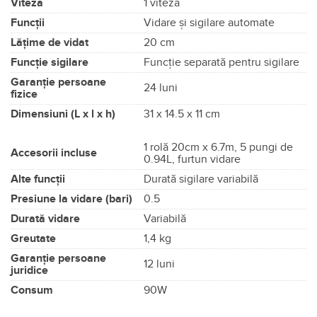
99
,99
lei
Adauga in cos
SPECIFICAȚII TEHNICE
Accesorii și
FSB4802-I, FSR2002-I,
consumabile
FVB015X-01, FVB016X-01
compatibile
Cod produs
VS1190X-01
Viteză
1 viteză
Funcții
Vidare şi sigilare automate
Lățime de vidat
20 cm
Funcție sigilare
Funcţie separată pentru sigilare
Garanție persoane
24 luni
fizice