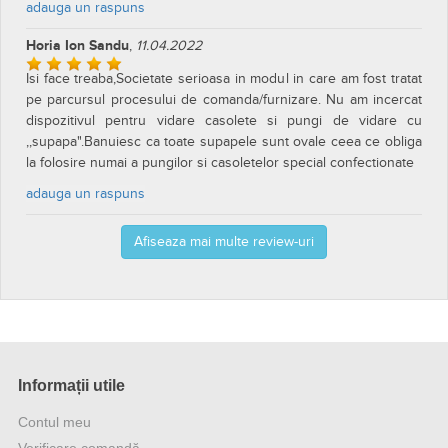
Sunt f.multumita.E f.bun,îl recomand .Cu el visez caserole,pungi
și sticle.
adauga un raspuns
Manciu Ovidiu
,
03.07.2022
Aparatul este foarte bun. Functioneaza bine. Pungile sunt cam
inguste 20 cm dar asa l-am ales. Imi pare rau ca nu am luat mai
mare deci cu pungi mai late. In concluzie o investitie buna.
adauga un raspuns
Lili Salade
,
11.04.2022
Foarte bun. Recomand.
adauga un raspuns
Horia Ion Sandu
,
11.04.2022
Isi face treaba,Societate serioasa in modul in care am fost tratat
pe parcursul procesului de comanda/furnizare. Nu am incercat
dispozitivul pentru vidare casolete si pungi de vidare cu
,,supapa".Banuiesc ca toate supapele sunt ovale ceea ce obliga