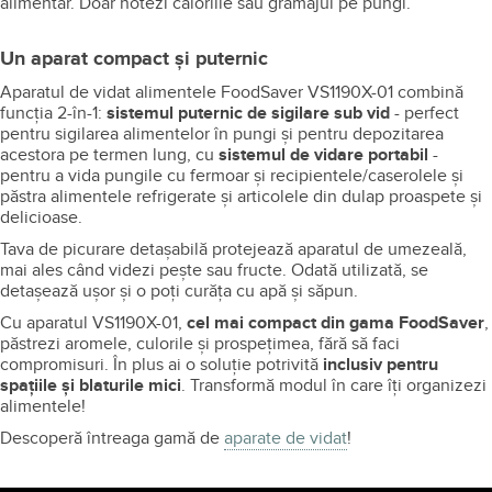
Economisești bani
, deoarece poți cumpăra cantități mari de
produse la reducere, pe care le poți vida în câte porții ai nevoie.
Astfel, menții alimentele proaspete și nu faci risipă.
Economisești timp
, deoarece gătești pentru toată săptămâna
și videzi alimentele pentru fiecare zi în pungi FoodSaver.
Ai mai mult spațiu în frigider și în congelator
. În plus,
păstrezi aparatul aproape oriunde, mulțumită dimensiunilor sale
și a posibilității de a-l depozita pe verticală.
Petreci mai mult timp cu invitații
, deoarece pregătești
preparatele de dinainte și le videzi.
Te bucuri mai mult timp de alimentele preferate
de sezon,
perisabile sau de specialități pe care le pregătești rar. În plus, în
sezon poți congela legume și fructe pe care le ai la dispoziție,
apoi, pentru diversificarea bebelușilor.
Controlezi ușor porțiile
când ai de respectat un regim
alimentar. Doar notezi caloriile sau gramajul pe pungi.
Un aparat compact și puternic
Aparatul de vidat alimentele FoodSaver VS1190X-01 combină
funcția 2-în-1:
sistemul puternic de sigilare sub vid
- perfect
pentru sigilarea alimentelor în pungi și pentru depozitarea
acestora pe termen lung, cu
sistemul de vidare portabil
-