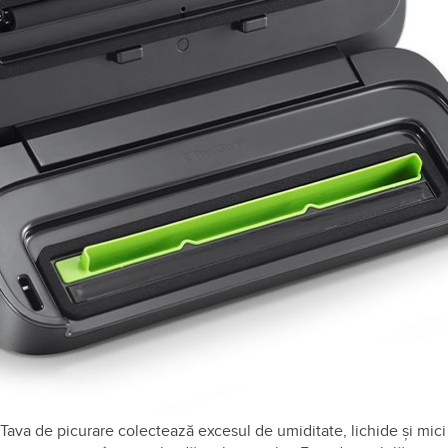
Pentru vidarea pungilor cu fermoar/caserolelor tot ce trebuie să
faci este să scoți furtunul de vidare, să îl amplasezi în portul
accesoriului și să apeși pe butonul de mod până când
indicatorul funcției Vacuum se aprinde și poate începe vidarea.
Tavă picurare detașabilă