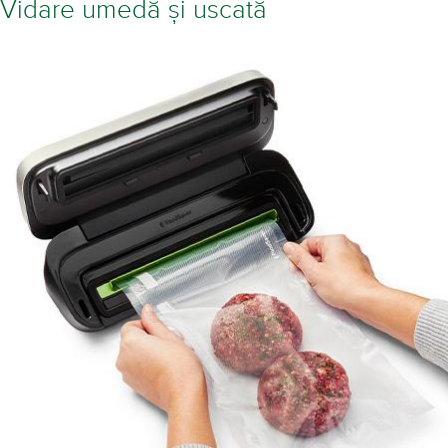
Cu o lungime de 31,5 cm, lățime de 11,3 cm și înălțime de 11,7 cm,
noul aparat de vidat alimentele VS1190X-01 este cu 50% mai
compact față de celelalte modele de aparate de vidat
FoodSaver. Este mai ușor de depozitat pe rafturile din bucătărie,
pe blaturi sau în dulap!
Vidare umedă și uscată