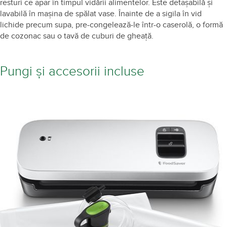
Tava de picurare colectează excesul de umiditate, lichide şi mici
resturi ce apar în timpul vidării alimentelor. Este detaşabilă şi
lavabilă în maşina de spălat vase. Înainte de a sigila în vid
lichide precum supa, pre-congelează-le într-o caserolă, o formă
de cozonac sau o tavă de cuburi de gheață.
Pungi și accesorii incluse