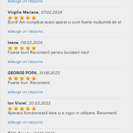
Introduceti cifra:
70
Trimite
Alexandru Mihai
,
15.10.2024
Ideal pentru apartament, este foarte compact si util!
adauga un raspuns
Virgilia Mariana
,
07.02.2024
Bună! Am cumpărat acest aparat și sunt foarte mulțumită de el.
adauga un raspuns
Ioana
,
06.02.2024