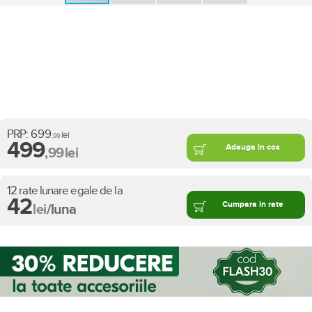
PRP:
699
lei
,99
499
Adauga in cos
,99
lei
12 rate lunare egale de la
42
Cumpara in rate
lei
/luna