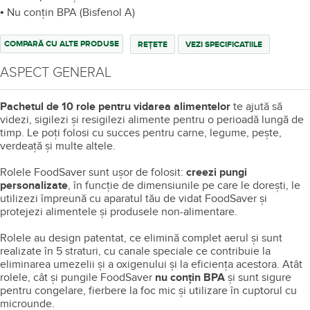
• Nu conţin BPA (Bisfenol A)
COMPARĂ CU ALTE PRODUSE
REȚETE
VEZI SPECIFICATIILE
ASPECT GENERAL
Pachetul de 10 role pentru vidarea alimentelor
te ajută să
videzi, sigilezi și resigilezi alimente pentru o perioadă lungă de
timp. Le poți folosi cu succes pentru carne, legume, pește,
verdeață și multe altele.
Rolele FoodSaver sunt ușor de folosit:
creezi pungi
personalizate
, în funcție de dimensiunile pe care le dorești, le
utilizezi împreună cu aparatul tău de vidat FoodSaver și
protejezi alimentele și produsele non-alimentare.
Rolele au design patentat, ce elimină complet aerul și sunt
realizate în 5 straturi, cu canale speciale ce contribuie la
eliminarea umezelii și a oxigenului și la eficiența acestora. Atât
rolele, cât și pungile FoodSaver
nu conțin BPA
și sunt sigure
pentru congelare, fierbere la foc mic și utilizare în cuptorul cu
microunde.